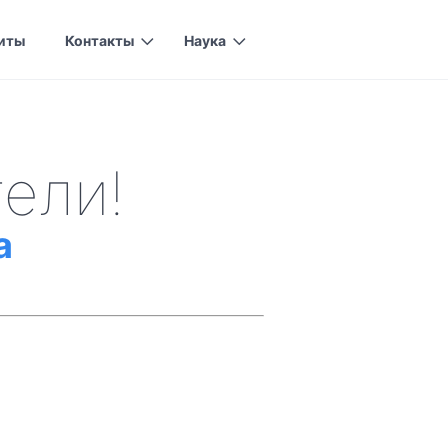
иты
Контакты
Наука
ели!
а